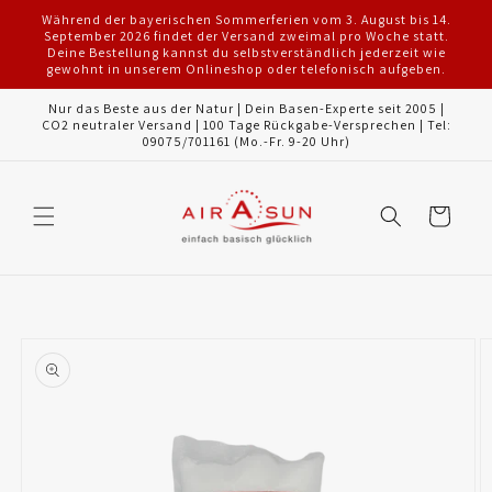
Direkt
Während der bayerischen Sommerferien vom 3. August bis 14.
zum
September 2026 findet der Versand zweimal pro Woche statt.
Inhalt
Deine Bestellung kannst du selbstverständlich jederzeit wie
gewohnt in unserem Onlineshop oder telefonisch aufgeben.
Nur das Beste aus der Natur | Dein Basen-Experte seit 2005 |
CO2 neutraler Versand | 100 Tage Rückgabe-Versprechen | Tel:
09075/701161 (Mo.-Fr. 9-20 Uhr)
Warenkorb
oduktinformationen
ringen