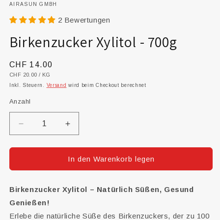
AIRASUN GMBH
2 Bewertungen
Birkenzucker Xylitol - 700g
Normaler
CHF 14.00
GRUNDPREIS
PRO
CHF 20.00
/
KG
Preis
Inkl. Steuern.
Versand
wird beim Checkout berechnet
Anzahl
Verringere
Erhöhe
die
die
Menge
Menge
für
für
In den Warenkorb legen
Birkenzucker
Birkenzucker
Xylitol
Xylitol
-
-
Birkenzucker Xylitol – Natürlich Süßen, Gesund
700g
700g
Genießen!
Erlebe die natürliche Süße des Birkenzuckers, der zu 100